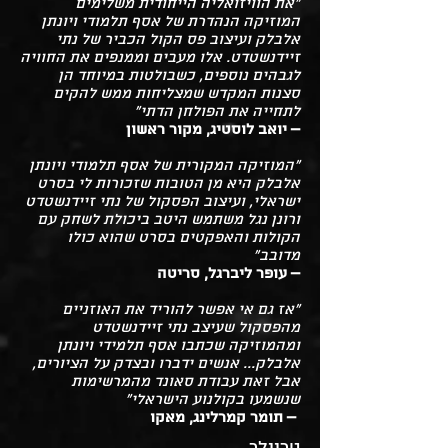
"את הוויזואליה הייחודית משלימים
המוזיקה הנהדרת של אסף תלמודי ויונתן
אלבלק ועיצוב פס הקול הכביר של נתי
זיידנשטדט. אלו מעבים וממנפים את החוויה
לגבהים נוספים, כשבולטות במיוחד הן
סצנות המקדש שמצליחות ממש להקים
לתחייה את הפולחן הדתי"
– יואב לוסטיג, מקור ראשון
"המוזיקה המקורית של אסף תלמודי ויונתן
אלבלק היא מן הטובות שזכורות לי בסרט
ישראלי, ועיצוב הפסקול של נתי זיידנשטדט
ורונן נגל משתמש היטב ביכולת לשחק עם
הקולות והאפקטים בסרט שהוא כולו
מדובב"
– עופר ליברגל, סריטה
"אז גם אי אפשר להוריד את האוזניים
מהפסקול שעיצב נתי זיידנשטדט
ומהמוזיקה שכתבו אסף תלמידי ויונתן
אלבלק... אנשים ידברו ובצדק על הציורים,
אבל זאת עבודת סאונד מהמרשימות
שנשמעו בקולנוע הישראלי"
– תומר קמרלינג, מאקו