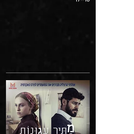
טריילר