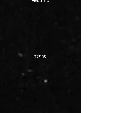
שיר הנושא
טריילר